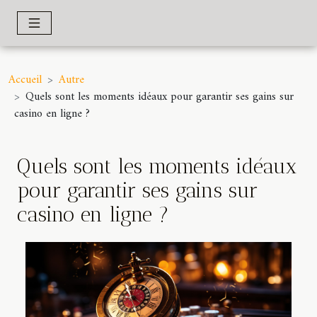
Accueil
Autre
Quels sont les moments idéaux pour garantir ses gains sur
casino en ligne ?
Quels sont les moments idéaux
pour garantir ses gains sur
casino en ligne ?