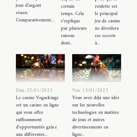
jeux d’argent
certain
roulette est
réussi.
temps. Cela
le principal
Comparativement...
s’explique
jeu de casino
par plusieurs
ne dévoilera
raisons
ses secrets
dont...
à...
Dim. 22/01/2023
Ven. 13/01/2023
Le casino Vegaskings
Vous avez déjà une idée
est un casino en ligne
sur les nouvelles
qui vous offre
technologies en matière
suffisamment
de jeux et autres
d'opportunités grâce
divertissements en
aux différentes...
ligne...