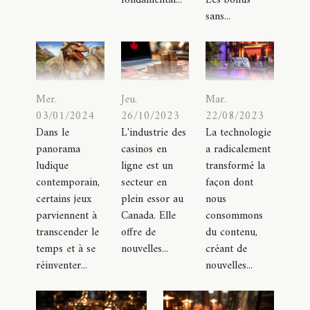
sans...
Mer.
Jeu.
Mar.
03/01/2024
26/10/2023
22/08/2023
Dans le
L'industrie des
La technologie
panorama
casinos en
a radicalement
ludique
ligne est un
transformé la
contemporain,
secteur en
façon dont
certains jeux
plein essor au
nous
parviennent à
Canada. Elle
consommons
transcender le
offre de
du contenu,
temps et à se
nouvelles...
créant de
réinventer...
nouvelles...