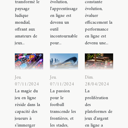
transformé le
évolution,
constante
paysage
l'apprentissage
évolution,
ludique
en ligne est
évaluer
mondial,
devenu un
efficacement la
offrant aux
outil
performance
amateurs de
incontournable
en ligne est
jeux...
pour...
devenu une...
Jeu.
Jeu.
Dim.
07/11/2024
07/11/2024
28/04/2024
La magie du
La passion
La
jeu en ligne
pour le
prolifération
réside dans la
football
des
capacité des
transcende les
plateformes de
joueurs à
frontières, et
jeux d'argent
s'immerger
les stades,
en ligne a