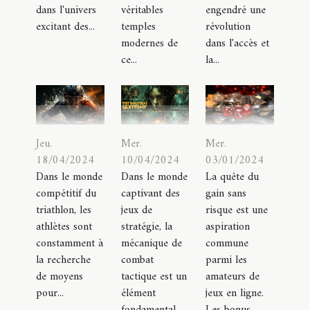
dans l'univers
véritables
engendré une
excitant des...
temples
révolution
modernes de
dans l'accès et
ce...
la...
Mer.
Jeu.
Mer.
03/01/2024
18/04/2024
10/04/2024
La quête du
Dans le monde
Dans le monde
gain sans
compétitif du
captivant des
risque est une
triathlon, les
jeux de
aspiration
athlètes sont
stratégie, la
commune
constamment à
mécanique de
parmi les
la recherche
combat
amateurs de
de moyens
tactique est un
jeux en ligne.
pour...
élément
Les bonus
fondamental...