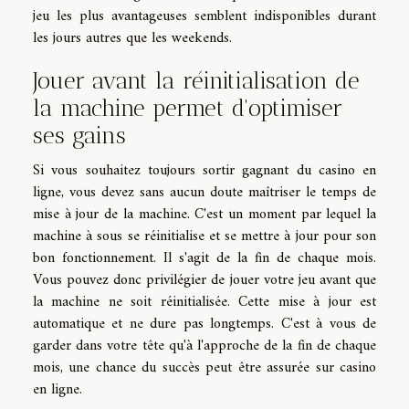
jeu les plus avantageuses semblent indisponibles durant
les jours autres que les weekends.
Jouer avant la réinitialisation de
la machine permet d'optimiser
ses gains
Si vous souhaitez toujours sortir gagnant du casino en
ligne, vous devez sans aucun doute maîtriser le temps de
mise à jour de la machine. C'est un moment par lequel la
machine à sous se réinitialise et se mettre à jour pour son
bon fonctionnement. Il s'agit de la fin de chaque mois.
Vous pouvez donc privilégier de jouer votre jeu avant que
la machine ne soit réinitialisée. Cette mise à jour est
automatique et ne dure pas longtemps. C'est à vous de
garder dans votre tête qu'à l'approche de la fin de chaque
mois, une chance du succès peut être assurée sur casino
en ligne.