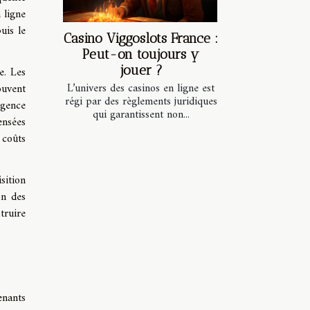
 ligne
uis le
Casino Viggoslots France :
Peut-on toujours y
jouer ?
e. Les
L’univers des casinos en ligne est
ouvent
régi par des règlements juridiques
rgence
qui garantissent non...
ensées
 coûts
sition
on des
truire
enants