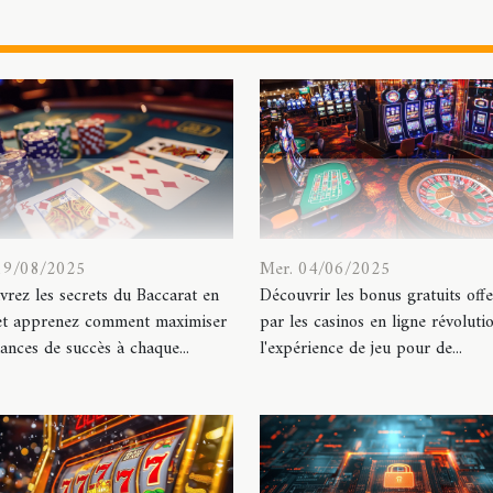
19/08/2025
Mer. 04/06/2025
rez les secrets du Baccarat en
Découvrir les bonus gratuits offe
 et apprenez comment maximiser
par les casinos en ligne révoluti
ances de succès à chaque...
l'expérience de jeu pour de...