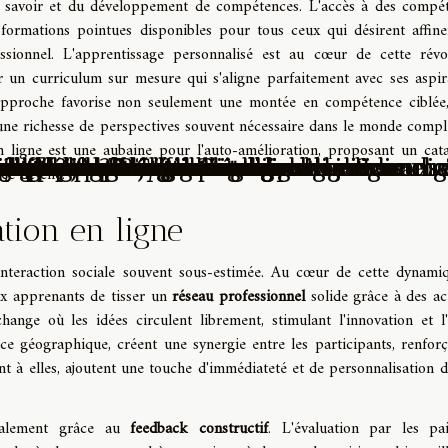
du savoir et du développement de compétences. L'accès à des compé
s formations pointues disponibles pour tous ceux qui désirent affine
ionnel. L'apprentissage personnalisé est au cœur de cette révo
r un curriculum sur mesure qui s'aligne parfaitement avec ses aspir
e approche favorise non seulement une montée en compétence ciblée
t une richesse de perspectives souvent nécessaire dans le monde compl
n ligne est une aubaine pour l'auto-amélioration, proposant un cat
ent les plus efficaces dans les jeux en lig
n ligne : Augmentez vos chances
onus gratuits dans les casinos en ligne
us dans les casinos virtuels
curité des passages piétons
bonus dans les casinos en ligne
rie des jeux d'argent en ligne
nalyse de performance en ligne
ages des bonus sans exigences de mise
s stades de football mondiaux
 diffusion de jeux d'argent en ligne
voluent pour battre les records mondiaux e
ctique : Triangle Strategy et ses concurr
vos chances de gagner avec les bonus sans
en de Mystake': Comment le jeu traditionnel
 sur l'économie canadienne
ch sur votre téléviseur
 ?
tir ses gains sur casino en ligne ?
 supportant PayPal ?
ino ?
s sportifs ?
ulette
kings ?
ée de clic.
ation en ligne
interaction sociale souvent sous-estimée. Au cœur de cette dynami
ux apprenants de tisser un
réseau professionnel
solide grâce à des act
ange où les idées circulent librement, stimulant l'innovation et l'
ce géographique, créent une synergie entre les participants, renforç
ant à elles, ajoutent une touche d'immédiateté et de personnalisation d
galement grâce au
feedback constructif
. L'évaluation par les pa