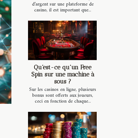
d’argent sur une plateforme de
casino, il est important que...
Qu'est-ce qu'un Free
Spin sur une machine à
sous ?
Sur les casinos en ligne, plusieurs
bonus sont offerts aux joueurs,
ceci en fonction de chaque...