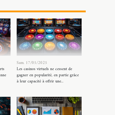
Sam. 17/05/2025
rts
Les casinos virtuels ne cessent de
onne
gagner en popularité, en partie grâce
à leur capacité à offrir une...