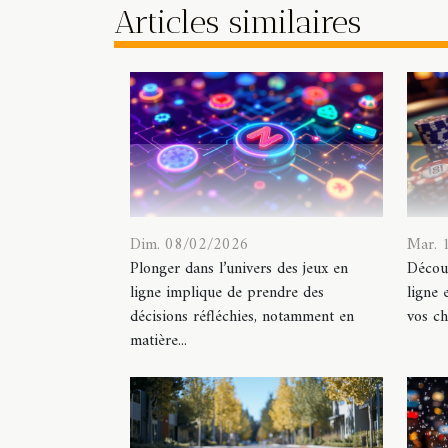
Articles similaires
Dim. 08/02/2026
Mar. 
Plonger dans l’univers des jeux en
Découv
ligne implique de prendre des
ligne
décisions réfléchies, notamment en
vos ch
matière...