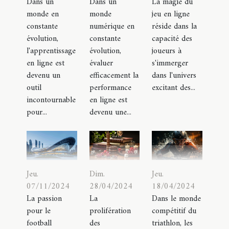
Dans un
Dans un
La magie du
monde en
monde
jeu en ligne
constante
numérique en
réside dans la
évolution,
constante
capacité des
l'apprentissage
évolution,
joueurs à
en ligne est
évaluer
s'immerger
devenu un
efficacement la
dans l'univers
outil
performance
excitant des...
incontournable
en ligne est
pour...
devenu une...
Jeu.
Dim.
Jeu.
07/11/2024
28/04/2024
18/04/2024
La passion
La
Dans le monde
pour le
prolifération
compétitif du
football
des
triathlon, les