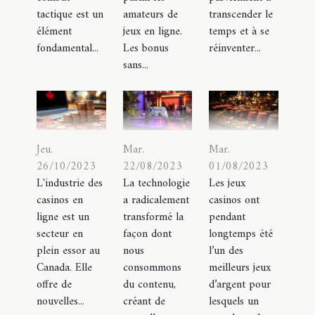
amateurs de
transcender le
tactique est un
jeux en ligne.
temps et à se
élément
Les bonus
réinventer...
fondamental...
sans...
Jeu.
Mar.
Mar.
26/10/2023
22/08/2023
01/08/2023
L'industrie des
La technologie
Les jeux
casinos en
a radicalement
casinos ont
ligne est un
transformé la
pendant
secteur en
façon dont
longtemps été
plein essor au
nous
l’un des
Canada. Elle
consommons
meilleurs jeux
offre de
du contenu,
d’argent pour
nouvelles...
créant de
lesquels un