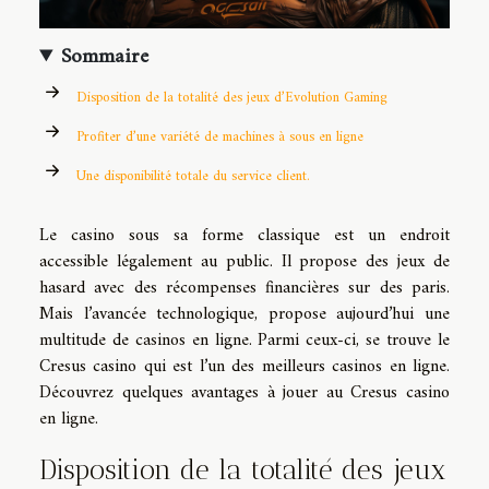
Sommaire
Disposition de la totalité des jeux d’Evolution Gaming
Profiter d’une variété de machines à sous en ligne
Une disponibilité totale du service client.
Le casino sous sa forme classique est un endroit
accessible légalement au public. Il propose des jeux de
hasard avec des récompenses financières sur des paris.
Mais l’avancée technologique, propose aujourd’hui une
multitude de casinos en ligne. Parmi ceux-ci, se trouve le
Cresus casino qui est l’un des meilleurs casinos en ligne.
Découvrez quelques avantages à jouer au Cresus casino
en ligne.
Disposition de la totalité des jeux