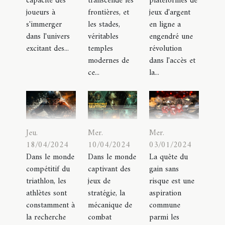
capacité des
transcende les
plateformes de
joueurs à
frontières, et
jeux d'argent
s'immerger
les stades,
en ligne a
dans l'univers
véritables
engendré une
excitant des...
temples
révolution
modernes de
dans l'accès et
ce...
la...
Mer.
Jeu.
Mer.
03/01/2024
18/04/2024
10/04/2024
La quête du
Dans le monde
Dans le monde
gain sans
compétitif du
captivant des
risque est une
triathlon, les
jeux de
aspiration
athlètes sont
stratégie, la
commune
constamment à
mécanique de
parmi les
la recherche
combat