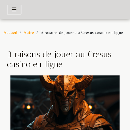
Accueil
Autre
3 raisons de jouer au Cresus casino en ligne
3 raisons de jouer au Cresus
casino en ligne