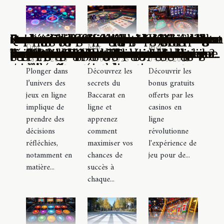
Comment identifier les méthodes de
Stratégies gagnantes pour le Baccarat en
Exploration complète des avantages des
Les avantages des différents types de
Stratégies efficaces pour améliorer la
Stratégies efficaces pour maximiser les
La sécurité et la régulation dans
Exploration des avantages de
Les outils essentiels pour le suivi et
Exploration des casinos en ligne :
Exploration des architectures uniques
Les implications éthiques et légales de
Comment les stratégies d'entraînement
Comparaison des mécaniques de combat
Les stratégies efficaces pour augmenter
Les origines et les règles du jeu 'Chicken
Impact économique des casinos en ligne
Guide étape par étape pour diffuser
Comment choisir un bon casino en
Quels sont les moments idéaux pour
Pourquoi opter pour les casinos en ligne
Quels sont les avantages d’un crypto
Pour quelles raisons s’intéresser aux
2 stratégies efficaces pour gagner à la
Quels sont les avantages du casino
Dim.
Mar.
Mer.
paiement les plus efficaces dans les jeux
ligne : Augmentez vos chances
bonus gratuits dans les casinos en ligne
bonus dans les casinos virtuels
sécurité des passages piétons
bonus dans les casinos en ligne
l'industrie des jeux d'argent en ligne
l'apprentissage en ligne pour l'auto-
l'analyse de performance en ligne
avantages des bonus sans exigences de
des stades de football mondiaux
la diffusion de jeux d'argent en ligne
évoluent pour battre les records
tactique : Triangle Strategy et ses
vos chances de gagner avec les bonus
de Mystake': Comment le jeu traditionnel
sur l'économie canadienne
Twitch sur votre téléviseur
ligne ?
garantir ses gains sur casino en ligne ?
supportant PayPal ?
casino ?
paris sportifs ?
roulette
Vegaskings ?
08/02/2026
19/08/2025
04/06/2025
en ligne ?
amélioration
mise
mondiaux en triathlon
concurrents
sans dépôt
s'est transformé en divertissement
Plonger dans
Découvrez les
Découvrir les
moderne
l’univers des
secrets du
bonus gratuits
jeux en ligne
Baccarat en
offerts par les
implique de
ligne et
casinos en
prendre des
apprenez
ligne
décisions
comment
révolutionne
réfléchies,
maximiser vos
l'expérience de
notamment en
chances de
jeu pour de...
matière...
succès à
chaque...