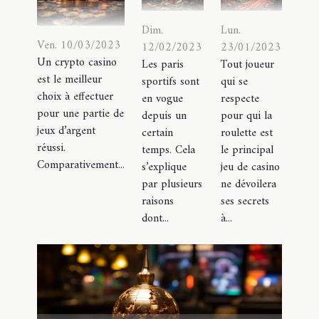
Dim.
Lun.
Ven. 10/03/2023
12/02/2023
23/01/2023
Un crypto casino
Les paris
Tout joueur
est le meilleur
sportifs sont
qui se
choix à effectuer
en vogue
respecte
pour une partie de
depuis un
pour qui la
jeux d’argent
certain
roulette est
réussi.
temps. Cela
le principal
Comparativement...
s’explique
jeu de casino
par plusieurs
ne dévoilera
raisons
ses secrets
dont...
à...