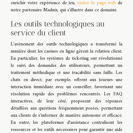
enrichir votre expérience de jeu,
visitez la page web
de
notre partenaire Madnix, qui s'illustre dans ce domaine.
Les outils technologiques au
service du client
L'avènement des outils technologiques a transformé la
manière dont les casinos en ligne gèrent la relation client.
En particulier, les systèmes de ticketing ont révolutionné
le suivi des demandes des utilisateurs, permettant un
traitement méthodique et une traçabilité sans faille. Les
chats en direct, par exemple, offrent aux joueurs une
interaction immédiate avec un conseiller, favorisant une
résolution rapide des problèmes rencontrés. Les FAQ
interactives, de leur côté, proposent des réponses
détaillées aux questions fréquemment posées, permettant
aux clients de s'informer de manière autonome et efficace.
En outre, les plateformes d'assistance centralisent les
ressources et les outils nécessaires pour garantir une aide