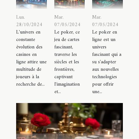
Lun.
Mar.
Mar.
28/10/2024
07/05/2024
07/05/2024
L'univers en
Le poker, ce
Le poker en
constante
jeu de cartes
ligne est un
évolution des
fascinant,
univers
casinos en
traverse les
fascinant qui a
ligne attire une
siècles et les
su s'adapter
multitude de
frontières,
aux nouvelles
joueurs à la
captivant
technologies
recherche de...
l'imagination
pour offrir
et...
une...