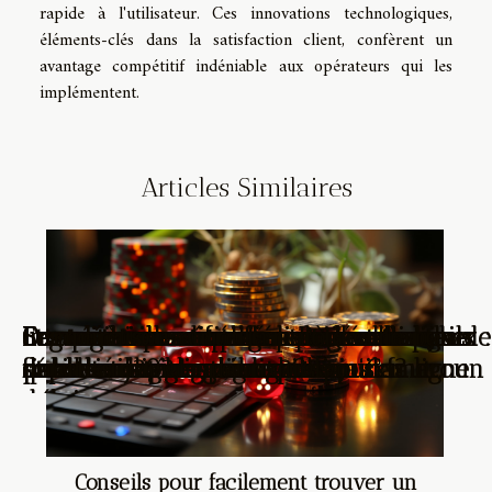
rapide à l'utilisateur. Ces innovations technologiques,
éléments-clés dans la satisfaction client, confèrent un
avantage compétitif indéniable aux opérateurs qui les
implémentent.
Articles Similaires
Les méthodes de paiement sécurisées
Stratégies pour maximiser les bonus
Organiser sa soirée au casino : Conseils
Les méthodes avancées pour retirer
Les tendances émergentes dans les jeux
Comment identifier un casino en ligne
Les critères essentiels pour évaluer la
Introduction au poker : Règles de base
Introduction aux différentes variantes de
Comparaison entre la belote et le poker :
pour les jeux en ligne : ce qu'il faut
dans les casinos en ligne
et astuces
rapidement les gains de bonus
de casino en ligne en 2023
fiable en 2024
sécurité des nouveaux casinos en ligne
et conseils pour débutants au Cameroun
poker en ligne et conseils pour
quelle stratégie pour quels jeux ?
savoir
débutants
Conseils pour facilement trouver un