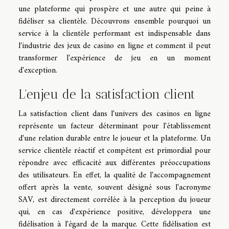
une plateforme qui prospère et une autre qui peine à
fidéliser sa clientèle. Découvrons ensemble pourquoi un
service à la clientèle performant est indispensable dans
l'industrie des jeux de casino en ligne et comment il peut
transformer l'expérience de jeu en un moment
d'exception.
L'enjeu de la satisfaction client
La satisfaction client dans l'univers des casinos en ligne
représente un facteur déterminant pour l'établissement
d'une relation durable entre le joueur et la plateforme. Un
service clientèle réactif et compétent est primordial pour
répondre avec efficacité aux différentes préoccupations
des utilisateurs. En effet, la qualité de l'accompagnement
offert après la vente, souvent désigné sous l'acronyme
SAV, est directement corrélée à la perception du joueur
qui, en cas d'expérience positive, développera une
fidélisation à l'égard de la marque. Cette fidélisation est