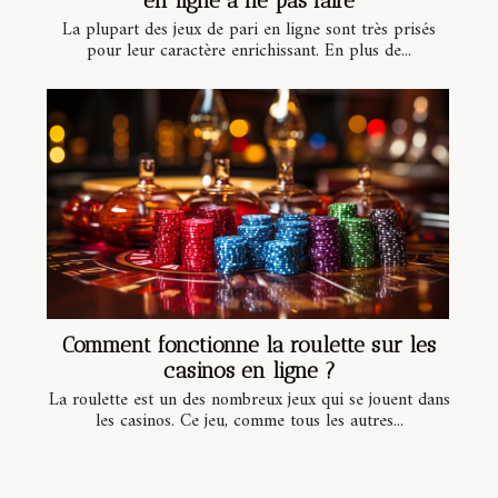
en ligne à ne pas faire
La plupart des jeux de pari en ligne sont très prisés
pour leur caractère enrichissant. En plus de...
Comment fonctionne la roulette sur les
casinos en ligne ?
La roulette est un des nombreux jeux qui se jouent dans
les casinos. Ce jeu, comme tous les autres...