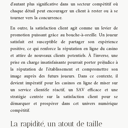
d'autant plus significative dans un secteur compétitif où
chaque détail peut encourager un client à rester ou à se
tourner vers la concurrence.
En outre, la satisfaction client agit comme un levier de
promotion puissant grâce au bouche-à-oreille. Un joueur
satisfait est susceptible de partager son expérience
positive, ce qui renforce la réputation en ligne du casino
et attire de nouveaux clients potentiels. À l'inverse, une
prise en charge insatisfaisante pourrait porter préjudice à
la réputation de l'établissement et compromettre son
image auprès des futurs joueurs. Dans ce contexte, il
devient impératif pour les casinos en ligne de miser sur
un service clientèle réactif, un SAV efficace et une
stratégie centrée sur la satisfaction client pour se
démarquer et prospérer dans cet univers numérique
compétitif.
La rapidité, un atout de taille