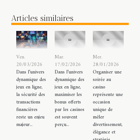
Articles similaires
Ven.
Mar.
Mer.
20/03/2026
17/02/2026
28/01/2026
Dans l’univers
Dans l’univers
Organiser une
dynamique des
dynamique des
soirée au
jeux en ligne,
jeux en ligne,
casino
la sécurité des
maximiser les
représente une
transactions
bonus offerts
occasion
financières
par les casinos
unique de
reste un enjeu
est souvent
mêler
majeur...
perçu...
divertissement,
élégance et
stratégie...