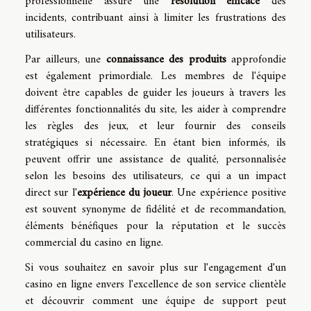
professionnelle assure une
résolution efficace
des
incidents, contribuant ainsi à limiter les frustrations des
utilisateurs.
Par ailleurs, une
connaissance des produits
approfondie
est également primordiale. Les membres de l'équipe
doivent être capables de guider les joueurs à travers les
différentes fonctionnalités du site, les aider à comprendre
les règles des jeux, et leur fournir des conseils
stratégiques si nécessaire. En étant bien informés, ils
peuvent offrir une assistance de qualité, personnalisée
selon les besoins des utilisateurs, ce qui a un impact
direct sur l'
expérience du joueur
. Une expérience positive
est souvent synonyme de fidélité et de recommandation,
éléments bénéfiques pour la réputation et le succès
commercial du casino en ligne.
Si vous souhaitez en savoir plus sur l'engagement d'un
casino en ligne envers l'excellence de son service clientèle
et découvrir comment une équipe de support peut