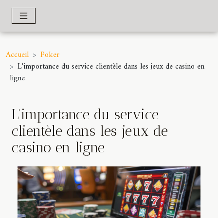
Accueil
Poker
L'importance du service clientèle dans les jeux de casino en
ligne
L'importance du service
clientèle dans les jeux de
casino en ligne