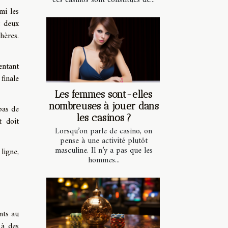
ces casinos sont constitués de...
mi les
t deux
hères.
entant
finale
Les femmes sont-elles
nombreuses à jouer dans
pas de
les casinos ?
t doit
Lorsqu’on parle de casino, on
pense à une activité plutôt
masculine. Il n’y a pas que les
ligne,
hommes...
nts au
 à des