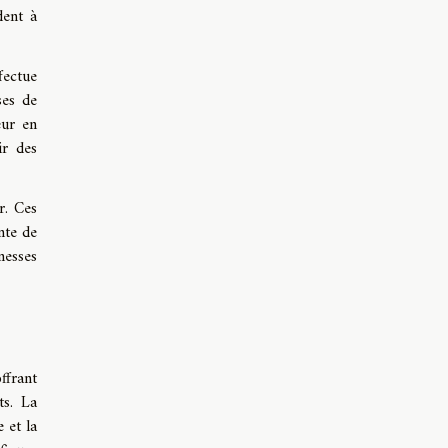
dent à
fectue
ses de
eur en
ir des
r. Ces
nte de
nesses
offrant
ts. La
 et la