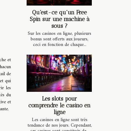
Qu'est-ce qu'un Free
Spin sur une machine à
sous ?
Sur les casinos en ligne, plusieurs
bonus sont offerts aux joueurs,
ceci en fonction de chaque...
che et
chacun
ail de
et qui
ir les
tés du
Les slots pour
ive et
comprendre le casino en
ante.
ligne
Les casinos en ligne sont très
tendance de nos jours. Cependant,