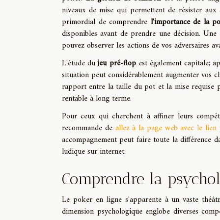
niveaux de mise qui permettent de résister aux al
primordial de comprendre
l'importance de la po
disponibles avant de prendre une décision. Une 
pouvez observer les actions de vos adversaires ava
L'étude du
jeu pré-flop
est également capitale; a
situation peut considérablement augmenter vos c
rapport entre la taille du pot et la mise requise 
rentable à long terme.
Pour ceux qui cherchent à affiner leurs compéte
recommande de
allez à la page web avec le lien
p
accompagnement peut faire toute la différence da
ludique sur internet.
Comprendre la psychol
Le poker en ligne s'apparente à un vaste théât
dimension psychologique englobe diverses compéte