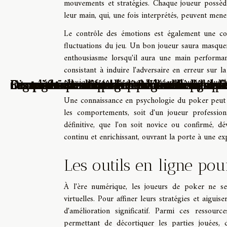
mouvements et stratégies. Chaque joueur possède 
leur main, qui, une fois interprétés, peuvent mener
Le contrôle des émotions est également une co
fluctuations du jeu. Un bon joueur saura masquer
enthousiasme lorsqu'il aura une main performant
consistant à induire l'adversaire en erreur sur l
physiques sont absentes, il devient d'autant plus
Les méthodes de paiement sécurisées pour 
Stratégies pour maximiser les bonus dans
Organiser sa soirée au casino : Conseils e
Les méthodes avancées pour retirer rapi
Les tendances émergentes dans les jeux 
Comment identifier un casino en ligne f
Les critères essentiels pour évaluer la s
L'importance du service clientèle dans le
Introduction au poker : Règles de base 
Comparaison entre la belote et le poker :
Une connaissance en psychologie du poker peut é
les comportements, soit d'un joueur professio
définitive, que l'on soit novice ou confirmé,
continu et enrichissant, ouvrant la porte à une exp
Les outils en ligne pou
À l'ère numérique, les joueurs de poker ne se
virtuelles. Pour affiner leurs stratégies et aiguis
d'amélioration significatif. Parmi ces ressour
permettant de décortiquer les parties jouées,