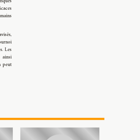
fiques
icaces
 mains
visés,
ournoi
s. Les
 ainsi
n peut