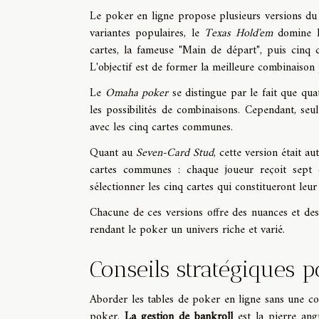
Le poker en ligne propose plusieurs versions du j
variantes populaires, le
Texas Hold'em
domine l'
cartes, la fameuse "Main de départ", puis cinq 
L'objectif est de former la meilleure combinaison 
Le
Omaha poker
se distingue par le fait que qua
les possibilités de combinaisons. Cependant, seu
avec les cinq cartes communes.
Quant au
Seven-Card Stud
, cette version était a
cartes communes : chaque joueur reçoit sept car
sélectionner les cinq cartes qui constitueront leur
Chacune de ces versions offre des nuances et des 
rendant le poker un univers riche et varié.
Conseils stratégiques 
Aborder les tables de poker en ligne sans une co
poker.
La gestion de bankroll
est la pierre angu