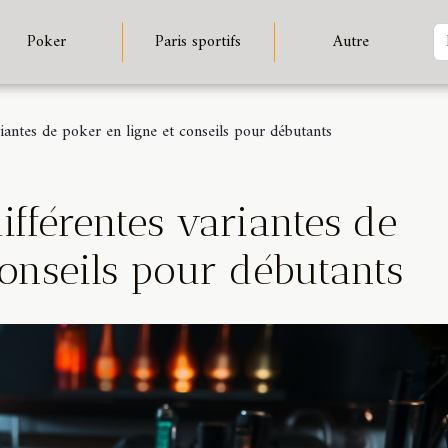
Poker
Paris sportifs
Autre
riantes de poker en ligne et conseils pour débutants
ifférentes variantes de
conseils pour débutants