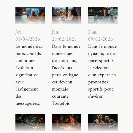
Jeu.
Jeu.
Dim.
03/04/2025
27/02/2025
09/02/2025
Le monde des
Dans le monde
Dans le monde
paris sportifs a
numérique
dynamique des
connu une
d'aujourd'hui,
paris sportifs,
évolution
l'accès aux
la sélection
significative
paris en ligne
d'un expert en
avec
est devenu
pronostics
l'avènement
monnaie
sportifs peut
des
courante.
s'avérer...
messageries...
Toutefois,...