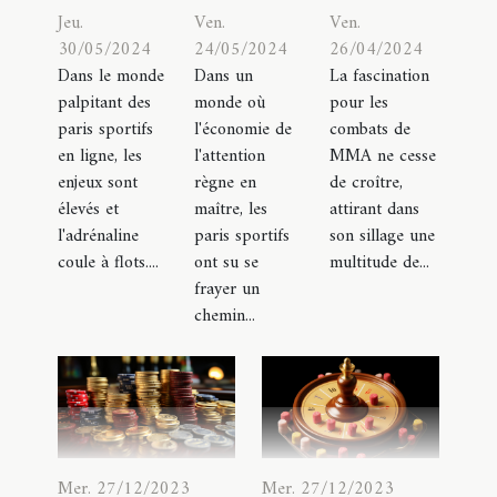
Jeu.
Ven.
Ven.
30/05/2024
24/05/2024
26/04/2024
Dans le monde
Dans un
La fascination
palpitant des
monde où
pour les
paris sportifs
l'économie de
combats de
en ligne, les
l'attention
MMA ne cesse
enjeux sont
règne en
de croître,
élevés et
maître, les
attirant dans
l'adrénaline
paris sportifs
son sillage une
coule à flots....
ont su se
multitude de...
frayer un
chemin...
Mer. 27/12/2023
Mer. 27/12/2023